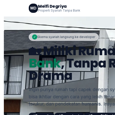
Melfi Degriya
MD
Properti Syariah Tanpa Bank
✓
Skema syariah langsung ke developer
🏡 Miliki Rum
Bank
, Tanpa 
Drama
Ingin punya rumah tapi capek dengan sya
bisa ikhtiar dengan cara yang lebih tena
terukur, dan pendekatan
humanis
. Insy