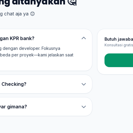
ng ditanyakan 🤔
 chat aja ya 😊
gan KPR bank?
Butuh jawaba
Konsultasi grat
g dengan developer. Fokusnya
berbeda per proyek—kami jelaskan saat
I Checking?
ayar gimana?