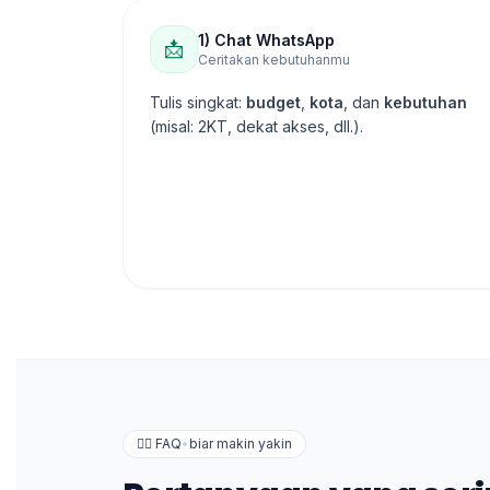
1) Chat WhatsApp
📩
Ceritakan kebutuhanmu
Tulis singkat:
budget
,
kota
, dan
kebutuhan
(misal: 2KT, dekat akses, dll.).
🙋‍♀️ FAQ
•
biar makin yakin