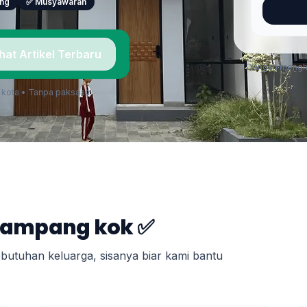
ing
✅ Musyawarah
ihat Artikel Terbaru
Dengan menghub
& kota • Tanpa paksaan
Gampang kok ✅
kebutuhan keluarga, sisanya biar kami bantu