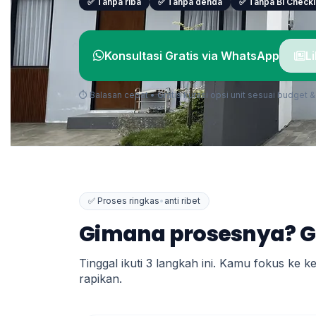
✅ Tanpa riba
✅ Tanpa denda
✅ Tanpa BI Check
Konsultasi Gratis via WhatsApp
L
⏱ Balasan cepat • Gratis kurasi opsi unit sesuai budget 
✅ Proses ringkas
•
anti ribet
Gimana prosesnya? 
Tinggal ikuti 3 langkah ini. Kamu fokus ke 
rapikan.