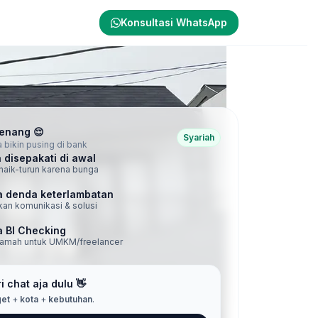
Konsultasi WhatsApp
Tenang 😌
Syariah
 bikin pusing di bank
 disepakati di awal
naik-turun karena bunga
 denda keterlambatan
an komunikasi & solusi
 BI Checking
ramah untuk UMKM/freelancer
i chat aja dulu 👋
et
+
kota
+
kebutuhan
.