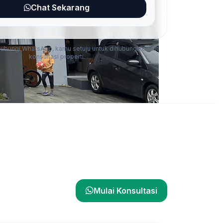
Chat Sekarang
ungi WhatsApp, kamu setuju untuk dihubungi terkait
konsultasi properti.
Mulai Konsultasi