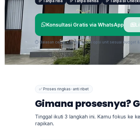
✅ Tanpa riba
✅ Tanpa denda
✅ Tanpa BI Check
Konsultasi Gratis via WhatsApp
L
⏱ Balasan cepat • Gratis kurasi opsi unit sesuai budget 
✅ Proses ringkas
•
anti ribet
Gimana prosesnya? 
Tinggal ikuti 3 langkah ini. Kamu fokus ke 
rapikan.