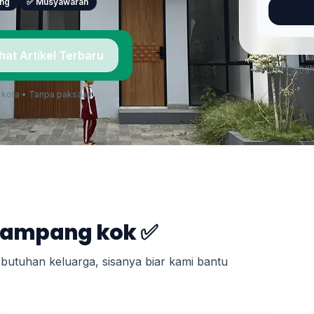
ing
✅ Musyawarah
ihat Artikel Terbaru
Dengan menghub
& kota • Tanpa paksaan
Gampang kok ✅
kebutuhan keluarga, sisanya biar kami bantu