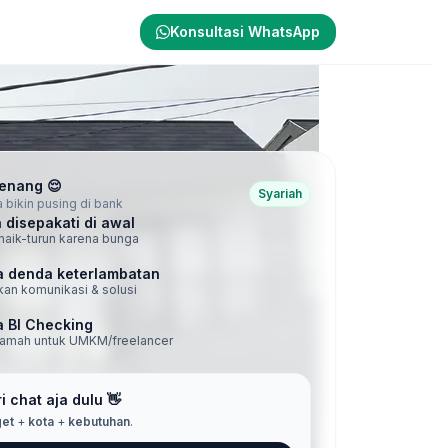
Konsultasi WhatsApp
Tenang 😌
Syariah
 bikin pusing di bank
 disepakati di awal
naik-turun karena bunga
 denda keterlambatan
an komunikasi & solusi
 BI Checking
ramah untuk UMKM/freelancer
i chat aja dulu 👋
et
+
kota
+
kebutuhan
.