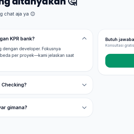
ng ditanyakan 🤔
 chat aja ya 😊
gan KPR bank?
Butuh jawaba
Konsultasi grat
g dengan developer. Fokusnya
berbeda per proyek—kami jelaskan saat
I Checking?
ayar gimana?