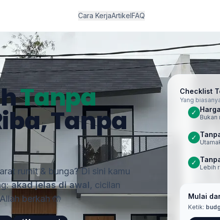
Cara Kerja
Artikel
FAQ
ah
Tanpa
Checklist 
Yang biasanya
Riba, Tanpa
Harga
✓
Bukan 
Tanpa
✓
Utamak
Tanpa
✓
Lebih 
rat rumit & bunga? Di sini kamu
ng:
akad jelas di awal
, cicilan
Mulai dar
aAllah berkah 🤲
Ketik:
budg