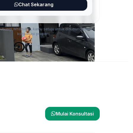
Chat Sekarang
ungi WhatsApp, kamu setuju untuk dihubungi terkait
konsultasi properti.
Mulai Konsultasi