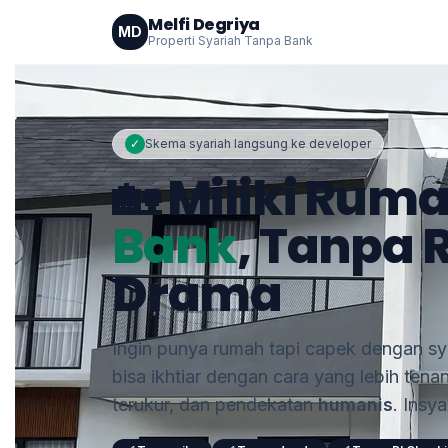
Melfi Degriya
MD
Properti Syariah Tanpa Bank
✓
Skema syariah langsung ke developer
🏡 Miliki Rum
Bank
, Tanpa 
Drama
Ingin punya rumah tapi capek dengan sya
bisa ikhtiar dengan cara yang lebih tena
terukur, dan pendekatan
humanis
. Insy