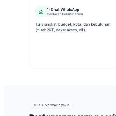
1) Chat WhatsApp
📩
Ceritakan kebutuhanmu
Tulis singkat:
budget
,
kota
, dan
kebutuhan
(misal: 2KT, dekat akses, dll.).
🙋‍♀️ FAQ
•
biar makin yakin